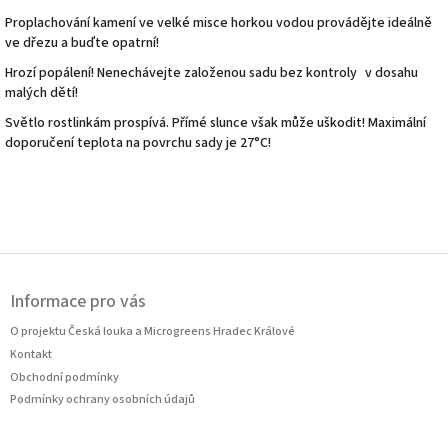
Proplachování kamení ve velké misce horkou vodou provádějte ideálně
ve dřezu a buďte opatrní!
Hrozí popálení! Nenechávejte založenou sadu bez kontroly v dosahu
malých dětí!
Světlo rostlinkám prospívá. Přímé slunce však může uškodit! Maximální
doporučení teplota na povrchu sady je 27°C!
Z
á
Informace pro vás
p
a
O projektu Česká louka a Microgreens Hradec Králové
t
Kontakt
í
Obchodní podmínky
Podmínky ochrany osobních údajů