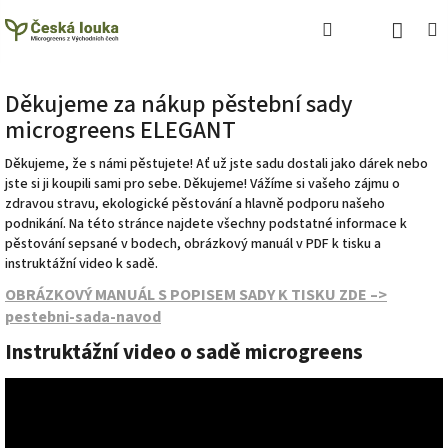
Přejít
Náku
Hledat
M
Přihlášení
na
obsah
koší
Děkujeme za nákup pěstební sady
microgreens ELEGANT
Děkujeme, že s námi pěstujete! Ať už jste sadu dostali jako dárek nebo
jste si ji koupili sami pro sebe. Děkujeme! Vážíme si vašeho zájmu o
zdravou stravu, ekologické pěstování a hlavně podporu našeho
podnikání. Na této stránce najdete všechny podstatné informace k
pěstování sepsané v bodech, obrázkový manuál v PDF k tisku a
instruktážní video k sadě.
OBRÁZKOVÝ MANUÁL S POPISEM SADY K TISKU ZDE –>
pestebni-sada-navod
Instruktážní video o sadě microgreens