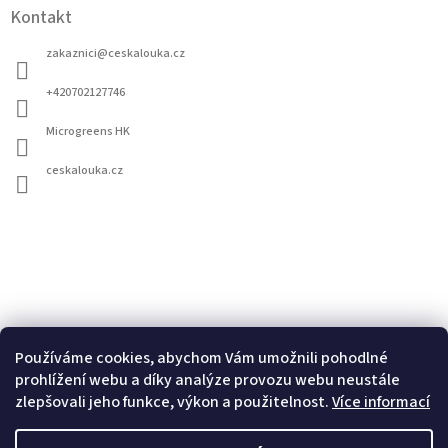
Kontakt
zakaznici
@
ceskalouka.cz
+420702127746
Microgreens HK
ceskalouka.cz
Používáme cookies, abychom Vám umožnili pohodlné
prohlížení webu a díky analýze provozu webu neustále
Vyhledávání
zlepšovali jeho funkce, výkon a použitelnost.
Více informací
Hledat