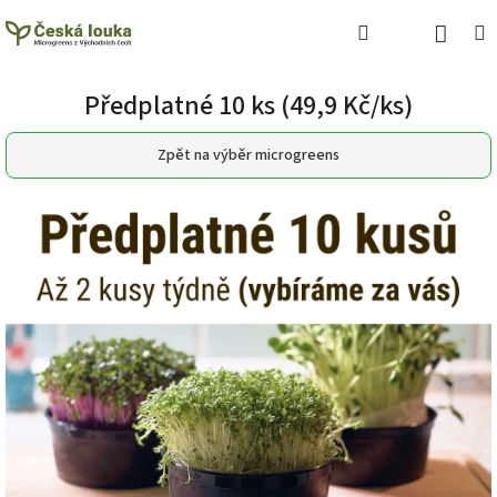
Přejít
Náku
Hledat
M
Přihlášení
na
obsah
koší
Předplatné 10 ks (49,9 Kč/ks)
Zpět na výběr microgreens