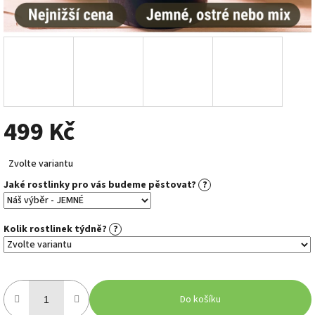
499 Kč
Měrná
Zvolte variantu
cena:
Jaké rostlinky pro vás budeme pěstovat?
?
Kolik rostlinek týdně?
?
Do košíku