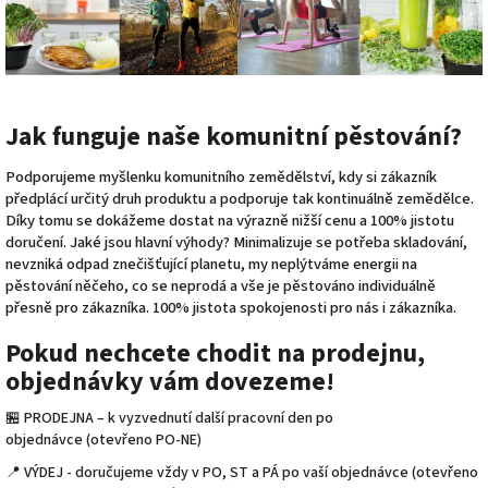
Jak funguje naše komunitní pěstování?
Podporujeme myšlenku komunitního zemědělství, kdy si zákazník
předplácí určitý druh produktu a podporuje tak kontinuálně zemědělce.
Díky tomu se dokážeme dostat na výrazně nižší cenu a 100% jistotu
doručení. Jaké jsou hlavní výhody?
Minimalizuje se potřeba skladování,
nevzniká odpad znečišťující planetu, my neplýtváme energii na
pěstování něčeho, co se neprodá a vše je pěstováno individuálně
přesně pro zákazníka. 100% jistota spokojenosti pro nás i zákazníka.
Pokud nechcete chodit na prodejnu,
objednávky vám dovezeme!
🏪 PRODEJNA – k vyzvednutí další pracovní den po
objednávce
(otevřeno PO-NE)
📍 VÝDEJ - doručujeme vždy v PO, ST a PÁ po vaší objednávce (otevřeno