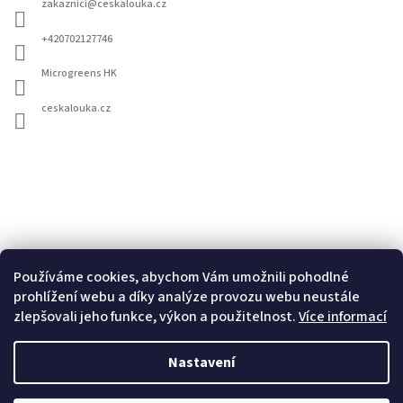
zakaznici
@
ceskalouka.cz
+420702127746
Microgreens HK
ceskalouka.cz
Používáme cookies, abychom Vám umožnili pohodlné
prohlížení webu a díky analýze provozu webu neustále
Vyhledávání
zlepšovali jeho funkce, výkon a použitelnost.
Více informací
Hledat
Nastavení