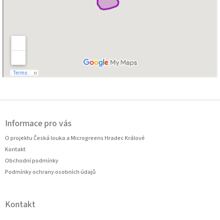
Z
á
Informace pro vás
p
a
O projektu Česká louka a Microgreens Hradec Králové
t
Kontakt
í
Obchodní podmínky
Podmínky ochrany osobních údajů
Kontakt