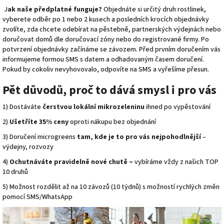
J
ak naše předplatné funguje?
Objednáte si určitý druh rostlinek,
vyberete odběr po 1 nebo 2 kusech a posledních krocích objednávky
zvolíte, zda chcete odebírat na pěstebně, partnerských výdejnách nebo
doručovat domů dle doručovací zóny nebo do registrované firmy. Po
potvrzení objednávky začínáme se závozem. Před prvním doručením vás
informujeme formou SMS s datem a odhadovaným časem doručení.
Pokud by cokoliv nevyhovovalo, odpovíte na SMS a vyřešíme přesun.
Pět důvodů, proč to dává smysl i pro vás
1) Dostáváte
čerstvou
lokální mikrozeleninu
ihned po vypěstování
2)
Ušetříte 35% ceny
oproti nákupu bez objednání
3) Doručení microgreens
tam, kde je to pro vás nejpohodlnější
–
výdejny, rozvozy
4)
Ochutnáváte pravidelně nové chutě –
vybíráme vždy z našich TOP
10 druhů
5) Možnost rozdělit až na 10 závozů (10 týdnů) s možností rychlých změn
pomocí SMS/WhatsApp