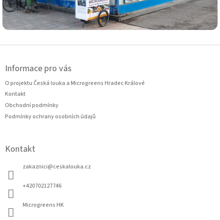
Z
á
Informace pro vás
p
a
O projektu Česká louka a Microgreens Hradec Králové
t
Kontakt
í
Obchodní podmínky
Podmínky ochrany osobních údajů
Kontakt
zakaznici
@
ceskalouka.cz
+420702127746
Microgreens HK