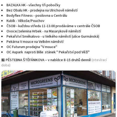
BAZALKA HK - všechny tři pobočky
Bez Obalu HK - prodejna na Ulrichově náměstí
Bodyflex Fitness - posilovna u Centrálu
Kubík - Věkoše/Pouchov
ČSOB - každou středu 11-13.00 prodáváme v centrále ČSOB
Ovoce/zelenina Hrbek - na Masarykově náměstí
Pekařství Smékalovo - u Velkého náměstí (ulice Gurmánská)
Pekárna V mouce na Velkém náměstí
OC Futurum prodejna "V mouce"
OC Aupark naproti Bille stánek " Pekařství pod Věží"
🏪 PĚSTEBNA ŠTĚFÁNIKOVA – v nabídce 8-15 druhů denně
(otevírací
doba)