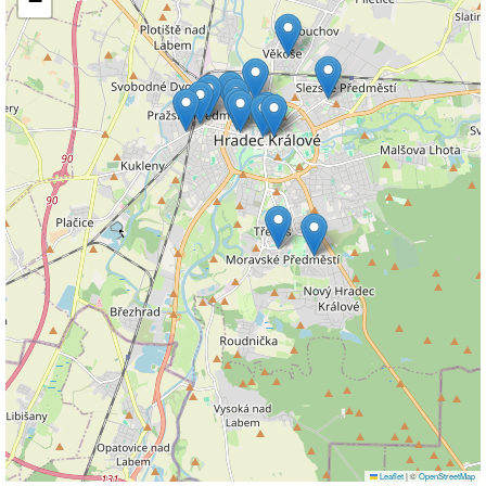
−
Leaflet
|
©
OpenStreetMap