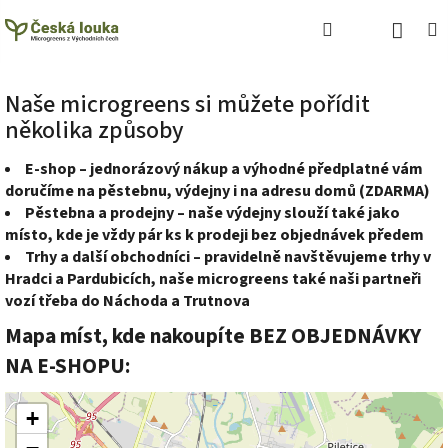
Přejít
Náku
Hledat
M
Přihlášení
na
obsah
koší
Naše microgreens si můžete pořídit
několika způsoby
E-shop – jednorázový nákup a výhodné předplatné vám
doručíme na pěstebnu, výdejny i na adresu domů (ZDARMA)
Pěstebna a prodejny – naše výdejny slouží také jako
místo, kde je vždy pár ks k prodeji bez objednávek předem
Trhy a další obchodníci – pravidelně navštěvujeme trhy v
Hradci a Pardubicích, naše microgreens také naši partneři
vozí třeba do Náchoda a Trutnova
Mapa míst, kde nakoupíte BEZ OBJEDNÁVKY
NA E-SHOPU:
+